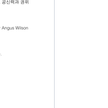
 공신력과 권위
s Wilson 
.